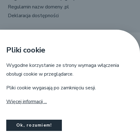
Regulamin nazw domeny .pl
Deklaracja dostępności
Pliki cookie
X
Linkedin
Facebook
YouTube
Wygodne korzystanie ze strony wymaga włączenia
obsługi cookie w przeglądarce.
Pliki cookie wygasają po zamknięciu sesji.
Więcej informacji ...
NASK, ul. Kolska 12, 01-045 Warszawa,
info@dns.pl, tel. +48 22 380 83 00
Ok, rozumiem!
© Copyright by
NASK
2025