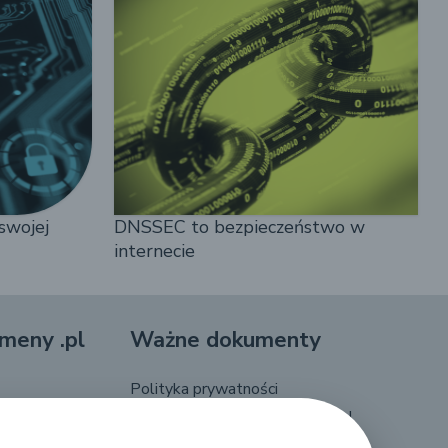
swojej
DNSSEC to bezpieczeństwo w
internecie
meny .pl
Ważne dokumenty
Polityka prywatności
Regulamin nazw domeny .gov.pl
.pl (UA)
Regulamin nazw domeny .pl