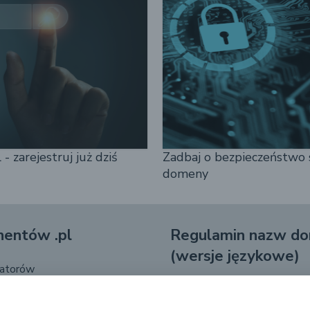
- zarejestruj już dziś
Zadbaj o bezpieczeństwo 
domeny
nentów .pl
Regulamin nazw do
(wersje językowe)
ratorów
enta
Регламент доменних імен 
menę
Правілы (BY)