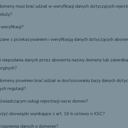
meny musi brać udział w weryfikacji danych dotyczących rejest
służy?
weryfikacji?
iązane z przekazywaniem i weryfikacją danych dotyczących abon
ki niepodania danych przez abonenta nazwy domeny lub zaniedba
acyjnych?
omeny powinien brać udział w dostosowaniu bazy danych dotyczą
h regulacji?
świadczącym usługi rejestracji nazw domen?
ożyć obowiązki wynikające z art. 16 b ustawy o KSC?
tępnienia danych o domenie?