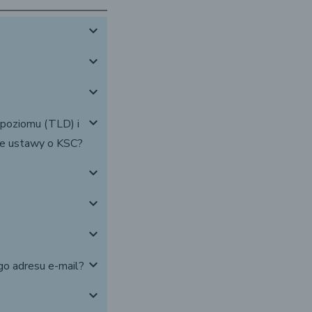
expand_more
expand_more
expand_more
expand_more
poziomu (TLD) i
ie ustawy o KSC?
expand_more
expand_more
expand_more
expand_more
go adresu e-mail?
expand_more