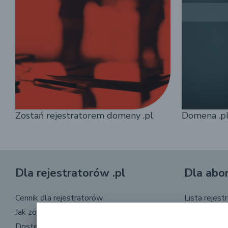
Zostań rejestratorem domeny .pl
Domena .pl 
Dla rejestratorów .pl
Dla abo
Cennik dla rejestratorów
Lista rejest
Jak zostać rejestratorem
Prawa abon
Dostępność Registry
Spory o do