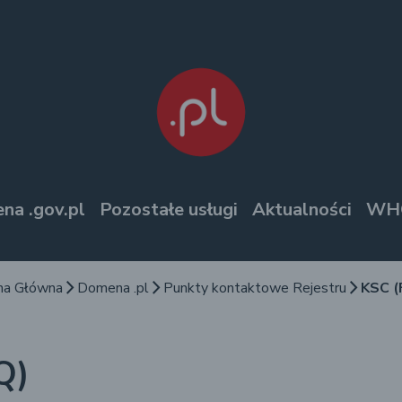
na .gov.pl
Pozostałe usługi
Aktualności
WHO
na Główna
Domena .pl
Punkty kontaktowe Rejestru
KSC (
arrow_forward_ios
arrow_forward_ios
arrow_forward_ios
Q)