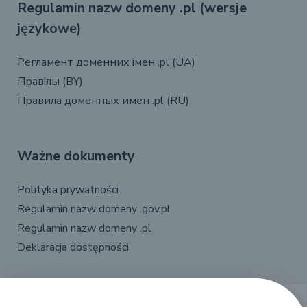
Regulamin nazw domeny .pl (wersje
językowe)
Регламент доменних імен .pl (UA)
Правілы (BY)
Правила доменных имен .pl (RU)
Ważne dokumenty
Polityka prywatności
Regulamin nazw domeny .gov.pl
Regulamin nazw domeny .pl
Deklaracja dostępności