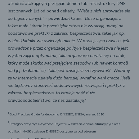
utrudnić atakującym przejęcie domen lub infrastruktury DNS,
jest znanych już od ponad dekady.
"Wiele z nich sprowadza się
do higieny danych"
- powiedział Crain.
"Duże organizacje, a
także małe i średnie przedsiębiorstwa nie zwracają uwagi na
podstawowe praktyki z zakresu bezpieczeństwa, takie jak np.
wieloskładnikowe uwierzytelnianie. W dzisiejszych czasach, jeśli
prowadzona przez organizację polityka bezpieczeństwa nie jest
wystarczająco optymalna, taka organizacja naraża się na atak,
który może skutkować przejęciem zasobów lub nawet kontroli
nad jej działalnością. Taka jest dzisiejsza rzeczywistość. Widzimy,
że w Internecie działają dużo bardziej wyrafinowani gracze i jeśli
nie będziemy stosować podstawowych rozwiązań i praktyk z
zakresu bezpieczeństwa, to istnieje dość duże
prawdopodobieństwo, że nas zaatakują."
1
Good Practices Guide for deploying DNSSEC, ENISA, marzec 2010
2
Szczegóły dotyczące aktywności Rejestru w zakresie działań edukacyjnych oraz
publikacji NASK z zakresu DNSSEC dostępne są pod adresem