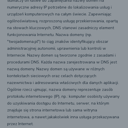
tłumaczy on łatwe do zapamiętania nazwy domen na
numeryczne adresy IP potrzebne do lokalizowania usług i
urządzeń komputerowych na całym świecie. Zapewniając
ogólnoświatową, rozproszoną usługę przekierowania, opartą
na słowach kluczowych, DNS stanowi zasadniczy element
funkcjonowania Internetu. Nazwa domeny (np.
"twojadomena.pl") to ciąg znaków identyfikujący obszar
administracyjnej autonomii, uprawnienia lub kontroli w
Internecie. Nazwy domen są tworzone zgodnie z zasadami i
procedurami DNS. Każda nazwa zarejestrowana w DNS jest
nazwą domeny. Nazwy domen są używane w różnych
kontekstach sieciowych oraz celach dotyczących
nazewnictwa i adresowania właściwych dla danych aplikacji.
Ogólnie rzecz ujmując, nazwa domeny reprezentuje zasób
protokołu internetowego (IP), np.: komputer osobisty używany
do uzyskiwania dostępu do Internetu, serwer, na którym
znajduje się strona internetowa lub sama witryna
internetowa, a nawet jakakolwiek inna usługa przekazywana
przez Internet.