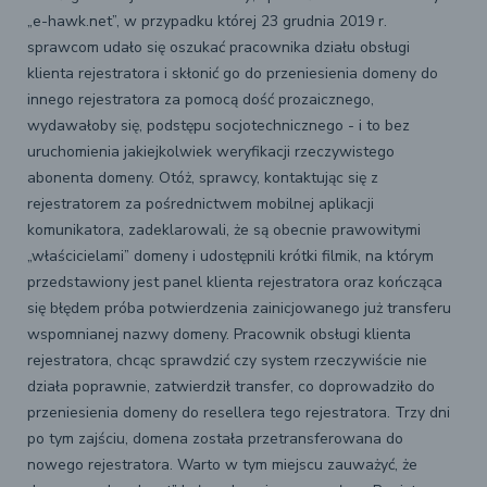
„e-hawk.net”, w przypadku której 23 grudnia 2019 r.
sprawcom udało się oszukać pracownika działu obsługi
klienta rejestratora i skłonić go do przeniesienia domeny do
innego rejestratora za pomocą dość prozaicznego,
wydawałoby się, podstępu socjotechnicznego - i to bez
uruchomienia jakiejkolwiek weryfikacji rzeczywistego
abonenta domeny. Otóż, sprawcy, kontaktując się z
rejestratorem za pośrednictwem mobilnej aplikacji
komunikatora, zadeklarowali, że są obecnie prawowitymi
„właścicielami” domeny i udostępnili krótki filmik, na którym
przedstawiony jest panel klienta rejestratora oraz kończąca
się błędem próba potwierdzenia zainicjowanego już transferu
wspomnianej nazwy domeny. Pracownik obsługi klienta
rejestratora, chcąc sprawdzić czy system rzeczywiście nie
działa poprawnie, zatwierdził transfer, co doprowadziło do
przeniesienia domeny do resellera tego rejestratora. Trzy dni
po tym zajściu, domena została przetransferowana do
nowego rejestratora. Warto w tym miejscu zauważyć, że