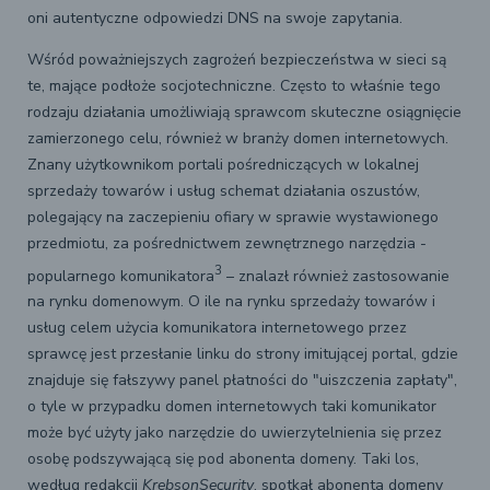
oni autentyczne odpowiedzi DNS na swoje zapytania.
Wśród poważniejszych zagrożeń bezpieczeństwa w sieci są
te, mające podłoże socjotechniczne. Często to właśnie tego
rodzaju działania umożliwiają sprawcom skuteczne osiągnięcie
zamierzonego celu, również w branży domen internetowych.
Znany użytkownikom portali pośredniczących w lokalnej
sprzedaży towarów i usług schemat działania oszustów,
polegający na zaczepieniu ofiary w sprawie wystawionego
przedmiotu, za pośrednictwem zewnętrznego narzędzia -
3
popularnego komunikatora
– znalazł również zastosowanie
na rynku domenowym. O ile na rynku sprzedaży towarów i
usług celem użycia komunikatora internetowego przez
sprawcę jest przesłanie linku do strony imitującej portal, gdzie
znajduje się fałszywy panel płatności do "uiszczenia zapłaty",
o tyle w przypadku domen internetowych taki komunikator
może być użyty jako narzędzie do uwierzytelnienia się przez
osobę podszywającą się pod abonenta domeny. Taki los,
według redakcji
KrebsonSecurity
, spotkał abonenta domeny