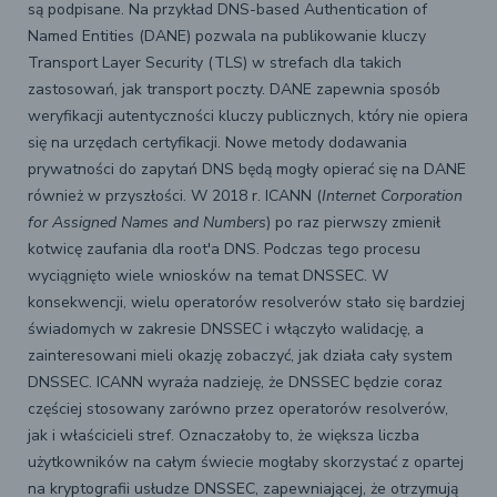
są podpisane. Na przykład DNS-based Authentication of
Named Entities (DANE) pozwala na publikowanie kluczy
Transport Layer Security (TLS) w strefach dla takich
zastosowań, jak transport poczty. DANE zapewnia sposób
weryfikacji autentyczności kluczy publicznych, który nie opiera
się na urzędach certyfikacji. Nowe metody dodawania
prywatności do zapytań DNS będą mogły opierać się na DANE
również w przyszłości. W 2018 r. ICANN (
Internet Corporation
for Assigned Names and Numbers
) po raz pierwszy zmienił
kotwicę zaufania dla root'a DNS. Podczas tego procesu
wyciągnięto wiele wniosków na temat DNSSEC. W
konsekwencji, wielu operatorów resolverów stało się bardziej
świadomych w zakresie DNSSEC i włączyło walidację, a
zainteresowani mieli okazję zobaczyć, jak działa cały system
DNSSEC. ICANN wyraża nadzieję, że DNSSEC będzie coraz
częściej stosowany zarówno przez operatorów resolverów,
jak i właścicieli stref. Oznaczałoby to, że większa liczba
użytkowników na całym świecie mogłaby skorzystać z opartej
na kryptografii usłudze DNSSEC, zapewniającej, że otrzymują