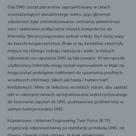
Gdy DNS został pierwotnie zaprojektowany w latach
osiemdziesiątych dwudziestego wieku, jego głównym
założeniem było zminimalizowanie centralnej administracji
sieci i ułatwienie podłączania nowych komputerów do
Internetu. Nie przywiązywano jednak wtedy zbyt dużej wagi
do kwestii bezpieczeństwa. Braki w tej dziedzinie stworzyły
miejsce na różnego rodzaju nadużycia i ataki, w których
odpowiedzi na zapytania DNS są fałszowane. W ten sposób
użytkownicy Internetu mogą zostać wprowadzeni w błąd, np.
mogą zostać podstępnie nakłonieni do ujawnienia poufnych,
wrażliwych informacji, takich jak hasła i numery kart
kredytowych. Mimo że dołożono wszelkich starań, aby załatać
luki w zabezpieczeniach oprogramowania wykorzystywanego
do tworzenia zapytań do DNS, podstawowy problem leży w
samym funkcjonowaniu DNS.
Inżynierowie z Internet Engineering Task Force (IETF),
organizacji odpowiedzialnej za standardy protokołu DNS, od
dawna zdawali sobie sprawę, że brak silniejszego