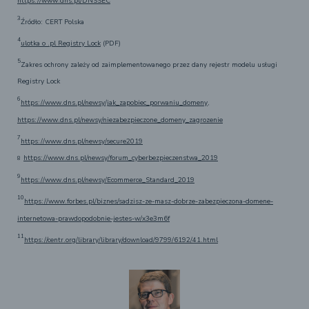
https://www.dns.pl/DNSSEC
3
Źródło: CERT Polska
4
ulotka o .pl Registry Lock
(PDF)
5
Zakres ochrony zależy od zaimplementowanego przez dany rejestr modelu usługi
Registry Lock
6
https://www.dns.pl/newsy/jak_zapobiec_porwaniu_domeny
,
https://www.dns.pl/newsy/niezabezpieczone_domeny_zagrozenie
7
https://www.dns.pl/newsy/secure2019
https://www.dns.pl/newsy/forum_cyberbezpieczenstwa_2019
8
9
https://www.dns.pl/newsy/Ecommerce_Standard_2019
10
https://www.forbes.pl/biznes/sadzisz-ze-masz-dobrze-zabezpieczona-domene-
internetowa-prawdopodobnie-jestes-w/x3e3m6f
11
https://centr.org/library/library/download/9799/6192/41.html