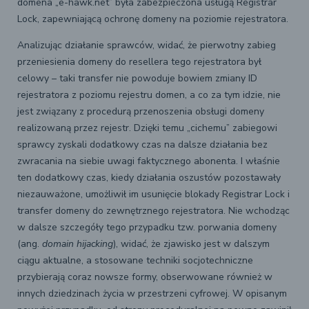
domena „e-hawk.net” była zabezpieczona usługą Registrar
Lock, zapewniającą ochronę domeny na poziomie rejestratora.
Analizując działanie sprawców, widać, że pierwotny zabieg
przeniesienia domeny do resellera tego rejestratora był
celowy – taki transfer nie powoduje bowiem zmiany ID
rejestratora z poziomu rejestru domen, a co za tym idzie, nie
jest związany z procedurą przenoszenia obsługi domeny
realizowaną przez rejestr. Dzięki temu „cichemu” zabiegowi
sprawcy zyskali dodatkowy czas na dalsze działania bez
zwracania na siebie uwagi faktycznego abonenta. I właśnie
ten dodatkowy czas, kiedy działania oszustów pozostawały
niezauważone, umożliwił im usunięcie blokady Registrar Lock i
transfer domeny do zewnętrznego rejestratora. Nie wchodząc
w dalsze szczegóły tego przypadku tzw. porwania domeny
(ang.
domain hijacking
), widać, że zjawisko jest w dalszym
ciągu aktualne, a stosowane techniki socjotechniczne
przybierają coraz nowsze formy, obserwowane również w
innych dziedzinach życia w przestrzeni cyfrowej. W opisanym