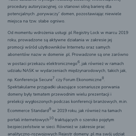
procedury autoryzacyjnej, co stanowi silną barierę dla
potencjalnych „porywaczy” domen, pozostawiając niewiele
miejsca na tzw. słabe ogniwo.
Od momentu wdrożenia usługi .pl Registry Lock w marcu 2019
roku, prowadzone są aktywne działania w zakresie jej
promocji wśród użytkowników Internetu oraz samych
abonentów nazw w domenie .pl. Prowadzone są one zarówno
6
w postaci przekazu elektronicznego
, jak również w ramach
udziału NASK w wydarzeniach międzynarodowych, takich jak,
7
8
np. Konferencja Secure
czy Forum Ekonomiczne
.
Spektakularne przypadki ukazujące scenariusze porwania
domeny były tematem przewodnim wielu prezentacji i
prelekcji wygłoszonych podczas konferencji branżowych, m.in.
9
Ecommerce Standard
w 2019 roku, jak również na łamach
10
portali internetowych
traktujących o szeroko pojętym
bezpieczeństwie w sieci. Również w zakresie prac
analityczno-rozwojowych Rejestr domeny .pl ma swój udział