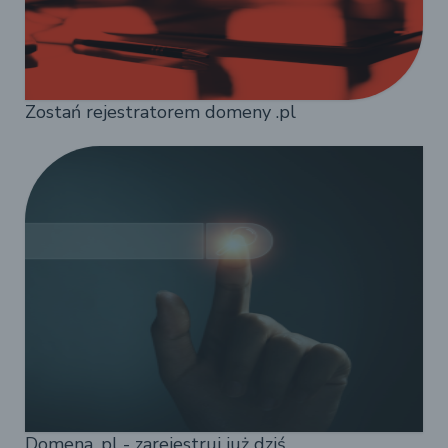
Zostań rejestratorem domeny .pl
Domena .pl - zarejestruj już dziś