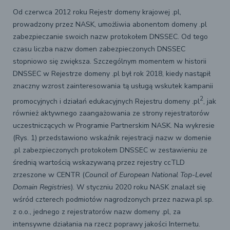
Od czerwca 2012 roku Rejestr domeny krajowej .pl,
prowadzony przez NASK, umożliwia abonentom domeny .pl
zabezpieczanie swoich nazw protokołem DNSSEC. Od tego
czasu liczba nazw domen zabezpieczonych DNSSEC
stopniowo się zwiększa. Szczególnym momentem w historii
DNSSEC w Rejestrze domeny .pl był rok 2018, kiedy nastąpił
znaczny wzrost zainteresowania tą usługą wskutek kampanii
2
promocyjnych i działań edukacyjnych Rejestru domeny .pl
, jak
również aktywnego zaangażowania ze strony rejestratorów
uczestniczących w Programie Partnerskim NASK. Na wykresie
(Rys. 1) przedstawiono wskaźnik rejestracji nazw w domenie
.pl zabezpieczonych protokołem DNSSEC w zestawieniu ze
średnią wartością wskazywaną przez rejestry ccTLD
zrzeszone w CENTR (
Council of European National Top-Level
Domain Registries
). W styczniu 2020 roku NASK znalazł się
wśród czterech podmiotów nagrodzonych przez nazwa.pl sp.
z o.o., jednego z rejestratorów nazw domeny .pl, za
intensywne działania na rzecz poprawy jakości Internetu.