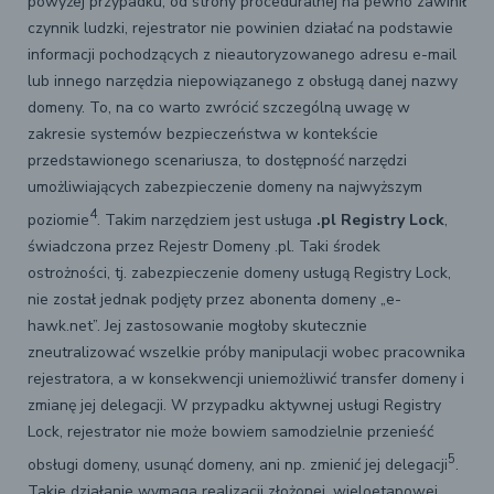
powyżej przypadku, od strony proceduralnej na pewno zawinił
czynnik ludzki, rejestrator nie powinien działać na podstawie
informacji pochodzących z nieautoryzowanego adresu e-mail
lub innego narzędzia niepowiązanego z obsługą danej nazwy
domeny. To, na co warto zwrócić szczególną uwagę w
zakresie systemów bezpieczeństwa w kontekście
przedstawionego scenariusza, to dostępność narzędzi
umożliwiających zabezpieczenie domeny na najwyższym
4
poziomie
. Takim narzędziem jest usługa
.pl Registry Lock
,
świadczona przez Rejestr Domeny .pl. Taki środek
ostrożności, tj. zabezpieczenie domeny usługą Registry Lock,
nie został jednak podjęty przez abonenta domeny „e-
hawk.net”. Jej zastosowanie mogłoby skutecznie
zneutralizować wszelkie próby manipulacji wobec pracownika
rejestratora, a w konsekwencji uniemożliwić transfer domeny i
zmianę jej delegacji. W przypadku aktywnej usługi Registry
Lock, rejestrator nie może bowiem samodzielnie przenieść
5
obsługi domeny, usunąć domeny, ani np. zmienić jej delegacji
.
Takie działanie wymaga realizacji złożonej, wieloetapowej